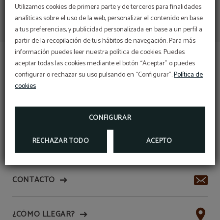
Utilizamos cookies de primera parte y de terceros para finalidades
analíticas sobre el uso de la web, personalizar el contenido en base
a tus preferencias, y publicidad personalizada en base a un perfil a
partir de la recopilación de tus hábitos de navegación. Para más
información puedes leer nuestra política de cookies. Puedes
PROMOCIÓN SEMANAL
aceptar todas las cookies mediante el botón “Aceptar” o puedes
Alójate 7 días y obtén un descuento del 25%,
configurar o rechazar su uso pulsando en “Configurar”.
Política de
reserva directamente desde nuestro motor de
reservas.
cookies
PARKING
COVID - 19
Parking
RESERVAR
RESERVA NUESTRO
APARCAMIENTO INTERIOR
(ALTURA MÁXIMA 2,20 METROS) CON
60 PLAZAS
A
CONFIGURAR
TRAVÉS DE LA WEB OFICIAL Y DISFRUTA DE UN
PRECIO ESPECIAL.
RECHAZAR TODO
ACEPTO
HOTEL MAS CAMARENA
CONTACTO
¿CÓMO LLEGAR?