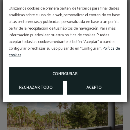
Utilizamos cookies de primera parte y de terceros para finalidades
analíticas sobre el uso de la web, personalizar el contenido en base
a tus preferencias, y publicidad personalizada en base a un perfil a
partir de la recopilación de tus hábitos de navegación. Para más
información puedes leer nuestra política de cookies. Puedes
PROMOCIÓN SEMANAL
aceptar todas las cookies mediante el botón “Aceptar” o puedes
Alójate 7 días y obtén un descuento del 25%,
configurar o rechazar su uso pulsando en “Configurar”.
Política de
reserva directamente desde nuestro motor de
reservas.
cookies
PARKING
Parking
RESERVAR
RESERVA NUESTRO
APARCAMIENTO INTERIOR
(ALTURA MÁXIMA 2,20 METROS) CON
60 PLAZAS
A
CONFIGURAR
TRAVÉS DE LA WEB OFICIAL Y DISFRUTA DE UN
PRECIO ESPECIAL.
RECHAZAR TODO
ACEPTO